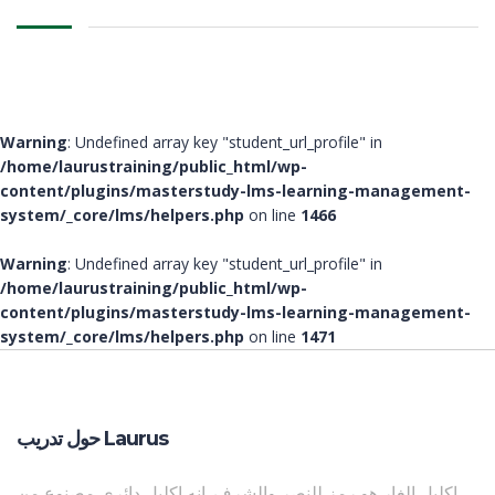
Warning
: Undefined array key "student_url_profile" in
/home/laurustraining/public_html/wp-
content/plugins/masterstudy-lms-learning-management-
system/_core/lms/helpers.php
on line
1466
Warning
: Undefined array key "student_url_profile" in
/home/laurustraining/public_html/wp-
content/plugins/masterstudy-lms-learning-management-
system/_core/lms/helpers.php
on line
1471
حول تدريب Laurus
إكليل الغار هو رمز للنصر والشرف. إنه إكليل دائري مصنوع من