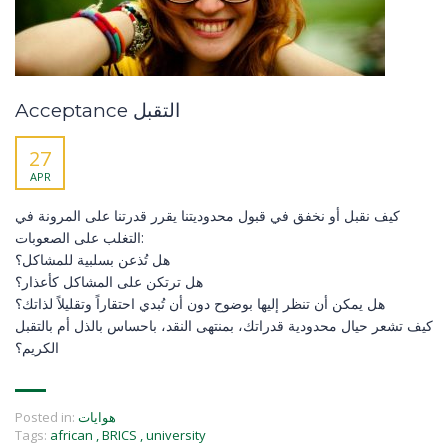
Acceptance التقبل
27
APR
كيف نقبل أو نخفق في قبول محدوديتنا يقرر قدرتنا على المرونة في
التغلب على الصعوبات:
هل تُذعن بسلبية للمشاكل؟
هل ترتكن على المشاكل كأعذار؟
هل يمكن أن تنظر إليها بوضوح دون أن تُبدي احتقاراً وتقليلاً لذاتك؟
كيف تشعر حيال محدودية قدراتك، بمنتهى النقد، باحساس بالذل أم بالتقبل
الكريم؟
Posted in:
هوايات
Tags:
african
,
BRICS
,
university