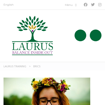
English
LAURUS TRAINING
>
BRICS