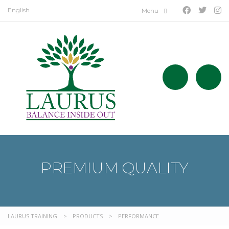
English
PREMIUM QUALITY
LAURUS TRAINING
>
PRODUCTS
>
PERFORMANCE