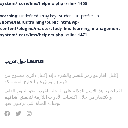
system/_core/lms/helpers.php
on line
1466
Warning
: Undefined array key "student_url_profile" in
/home/laurustraining/public_html/wp-
content/plugins/masterstudy-lms-learning-management-
system/_core/lms/helpers.php
on line
1471
حول تدريب Laurus
إكليل الغار هو رمز للنصر والشرف. إنه إكليل دائري مصنوع من
فروع وأوراق غار الخليج المتشابكة.
لقد اخترنا هذا الاسم للدلالة على الرحلة الفردية نحو التنوير الذاتي
والانتصار من خلال اكتساب الأدوات اللازمة لتحقيق أهدافهم
وقيادة الحياة التي يرغبون فيها.